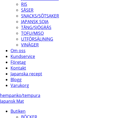
RIS
SÅSER
SNACKS/SÖTSAKER
JAPANSK SOJA
TÅNG/SJÖGRÄS
TOFU/MISO
UTFÖRSÄLJNING
VINÄGER
Om oss
Kundservice
Företag
Kontakt
Japanska recept
Blogg
Varukorg
hem
panko/
tempura
Japansk Mat
Butiken
BÖCKER