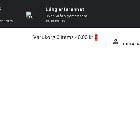
d
Lång erfarenhet
Över 30 års gemensam
erfarenhet!
 faktura
Varukorg
0 items
-
0.00 kr
0
LOGGA IN