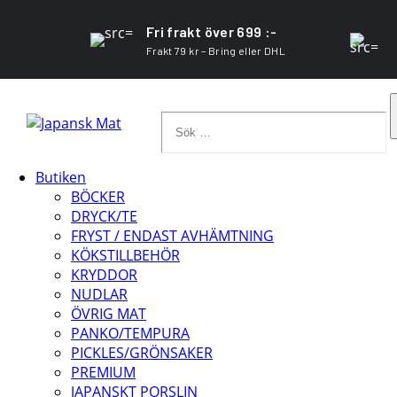
Fri frakt över 699 :-
Frakt 79 kr – Bring eller DHL
Sök
…
Butiken
BÖCKER
DRYCK/TE
FRYST / ENDAST AVHÄMTNING
KÖKSTILLBEHÖR
KRYDDOR
NUDLAR
ÖVRIG MAT
PANKO/TEMPURA
PICKLES/GRÖNSAKER
PREMIUM
JAPANSKT PORSLIN