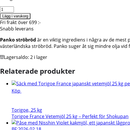
Panko
ströbröd
Lägg i varukorg
198g
Fri frakt över 699 :-
Shirakiku
Snabb leverans
Br
Panko
ströbröd
är en viktig ingrediens i några av de mest
2026.10
västerländska ströbröd. Panko suger åt sig mindre olja vid fr
mängd
Lagersaldo:
2 i lager
Relaterade produkter
Köp
Torigoe, 25 kg
Torigoe France Vetemjöl 25 kg – Perfekt för Shokupan
BF:2026.02.18