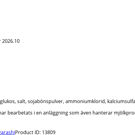
r 2026.10
a), glukos, salt, sojabönspulver, ammoniumklorid, kalciumsul
har bearbetats i en anläggning som även hanterar mjölkpro
garashi
Product ID:
13809