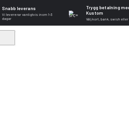
Trygg betalning me
Snabb leverans
Kustom
Vi levererar vanligtvis inom 1–3
dagar
Välj kort, bank, swish eller
Search