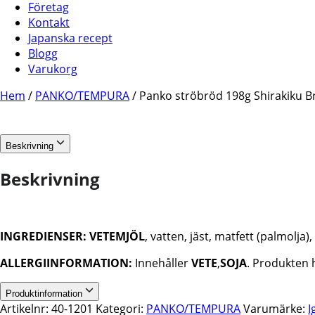
Företag
Kontakt
Japanska recept
Blogg
Varukorg
Hem
/
PANKO/TEMPURA
/ Panko ströbröd 198g Shirakiku B
Beskrivning
Beskrivning
INGREDIENSER:
VETEMJÖL
, vatten, jäst, matfett (palmolj
ALLERGIINFORMATION:
Innehåller
VETE
,
SOJA
. Produkten 
Produktinformation
Artikelnr:
40-1201
Kategori:
PANKO/TEMPURA
Varumärke:
I