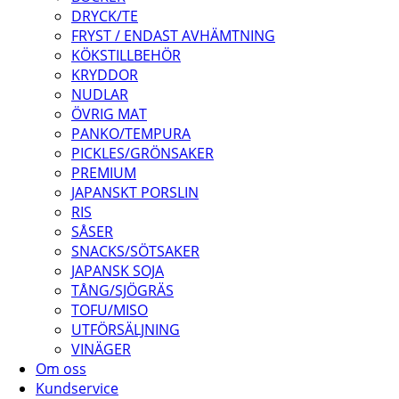
DRYCK/TE
FRYST / ENDAST AVHÄMTNING
KÖKSTILLBEHÖR
KRYDDOR
NUDLAR
ÖVRIG MAT
PANKO/TEMPURA
PICKLES/GRÖNSAKER
PREMIUM
JAPANSKT PORSLIN
RIS
SÅSER
SNACKS/SÖTSAKER
JAPANSK SOJA
TÅNG/SJÖGRÄS
TOFU/MISO
UTFÖRSÄLJNING
VINÄGER
Om oss
Kundservice