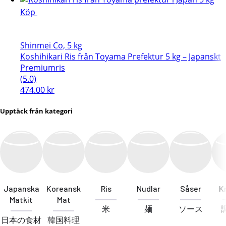
Köp
Shinmei Co, 5 kg
Koshihikari Ris från Toyama Prefektur 5 kg – Japanskt
Premiumris
(5.0)
474.00
kr
Upptäck från kategori
Japanska
Koreansk
Ris
Nudlar
Såser
K
Matkit
Mat
米
麺
ソース
日本の食材
韓国料理