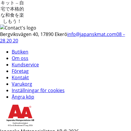
キット – 自
宅で本格的
な和食を楽
しもう！
Bergviksvägen 40, 17890 Ekerö
info@japanskmat.com
08 –
28 20 20
Butiken
Om oss
Kundservice
Företag
Kontakt
Varukorg
Inställningar för cookies
Ångra köp