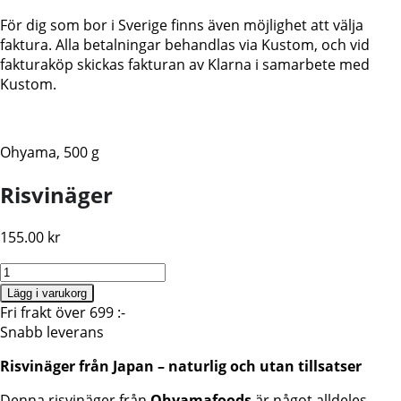
För dig som bor i Sverige finns även möjlighet att välja
faktura. Alla betalningar behandlas via Kustom, och vid
fakturaköp skickas fakturan av Klarna i samarbete med
Kustom.
Ohyama, 500 g
Risvinäger
155.00
kr
Ohyama
Risvinäger
Lägg i varukorg
500ml
Fri frakt över 699 :-
mängd
Snabb leverans
Risvinäger från Japan – naturlig och utan tillsatser
Denna risvinäger från
Ohyamafoods
är något alldeles