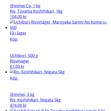
Shinmei Co, 1 kg
Ris, Toyama Koshihikari, 1kg
104.00
kr
Få i lager
Köp
Uchibori, 500 g
Risvinäger
61.00
kr
Köp
Shinmei, 5 kg
Ris, Koshihikari, Niigata 5kg
474.00
kr