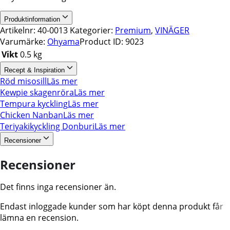
Produktinformation
Artikelnr:
40-0013
Kategorier:
Premium
,
VINÄGER
Varumärke:
Ohyama
Product ID:
9023
Vikt
0.5 kg
Recept & Inspiration
Röd misosill
Läs mer
Kewpie skagenröra
Läs mer
Tempura kyckling
Läs mer
Chicken Nanban
Läs mer
Teriyakikyckling Donburi
Läs mer
Recensioner
Recensioner
Det finns inga recensioner än.
Endast inloggade kunder som har köpt denna produkt får
lämna en recension.