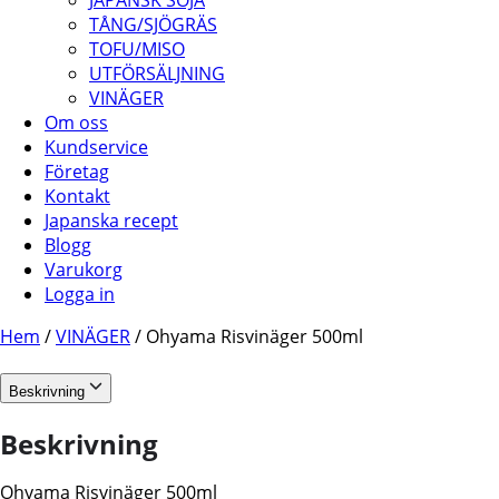
JAPANSK SOJA
TÅNG/SJÖGRÄS
TOFU/MISO
UTFÖRSÄLJNING
VINÄGER
Om oss
Kundservice
Företag
Kontakt
Japanska recept
Blogg
Varukorg
Logga in
Hem
/
VINÄGER
/ Ohyama Risvinäger 500ml
Beskrivning
Beskrivning
Ohyama Risvinäger 500ml