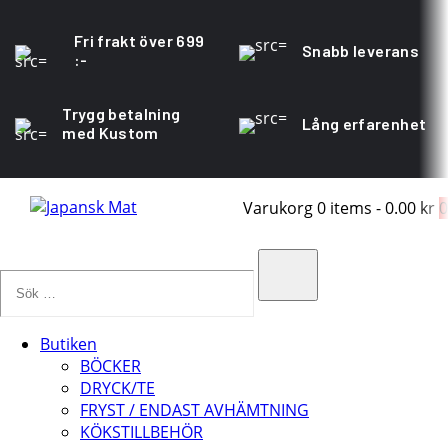
Fri frakt över 699
Snabb leverans
:-
Trygg betalning
Lång erfarenhet
med Kustom
Varukorg
0 items
-
0.00 kr
0
Sök
…
Search
Butiken
BÖCKER
DRYCK/TE
FRYST / ENDAST AVHÄMTNING
KÖKSTILLBEHÖR